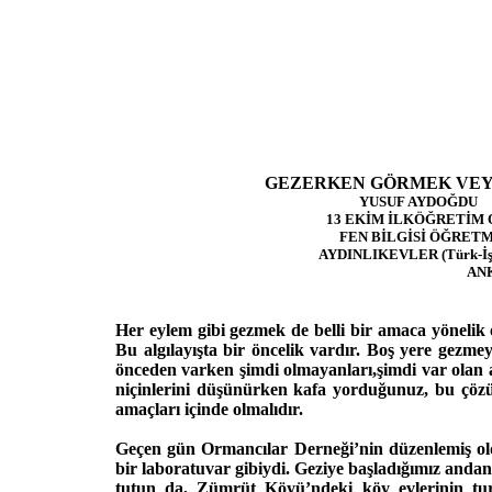
GEZERKEN GÖRMEK VEYA GÖ
YUSUF AYDOĞDU
13 EKİM İLKÖĞRETİM OK
FEN BİLGİSİ ÖĞRETME
AYDINLIKEVLER (Türk-İş Blok
ANKAR
Her eylem gibi gezmek de belli bir amaca yönelik 
Bu algılayışta bir öncelik vardır. Boş yere gezme
önceden varken şimdi olmayanları,şimdi var olan ama
niçinlerini düşünürken kafa yorduğunuz, bu çözüml
amaçları içinde olmalıdır.
Geçen gün Ormancılar Derneği’nin düzenlemiş oldu
bir laboratuvar gibiydi. Geziye başladığımız andan 
tutun da, Zümrüt Köyü’ndeki köy evlerinin tur