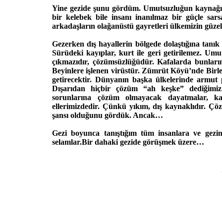
Yine gezide şunu gördüm. Umutsuzluğun kaynağı 
bir kelebek bile insanı inanılmaz bir güçle sarsa
arkadaşların olağanüstü gayretleri ülkemizin güzell
Gezerken dış hayallerin bölgede dolaştığına tanık 
Sürüdeki kayıplar, kurt ile geri getirilemez. Um
çıkmazıdır, çözümsüzlüğüdür. Kafalarda bunları
Beyinlere işlenen virüstür. Zümrüt Köyü’nde Birle
getirecektir. Dünyanın başka ülkelerinde armut
Dışarıdan hiçbir çözüm “ah keşke” dediğimiz 
sorunlarına çözüm olmayacak dayatmalar, kay
ellerimizdedir. Çünkü yıkım, dış kaynaklıdır. Ç
şansı olduğunu gördük. Ancak…
Gezi boyunca tanıştığım tüm insanlara ve gezi
selamlar.Bir dahaki gezide görüşmek üzere…