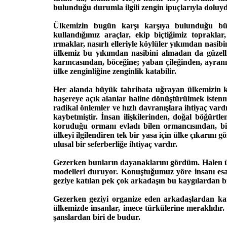
bulunduğu durumla ilgili zengin ipuçlarıyla doluy
Ülkemizin bugün karşı karşıya bulunduğu bütü
kullandığımız araçlar, ekip biçtiğimiz toprakla
ırmaklar, nasırlı elleriyle köylüler yıkımdan nasibi
ülkemiz bu yıkımdan nasibini almadan da güzellik
karıncasından, böceğine; yaban çileğinden, ayranı
ülke zenginliğine zenginlik katabilir.
Her alanda büyük tahribata uğrayan ülkemizin kal
haşereye açık alanlar haline dönüştürülmek istenme
radikal önlemler ve hızlı davranışlara ihtiyaç vard
kaybetmiştir. İnsan ilişkilerinden, doğal böğürtl
koruduğu ormanı evladı bilen ormancısından, bi
ülkeyi ilgilendiren tek bir yasa için ülke çıkarın
ulusal bir seferberliğe ihtiyaç vardır.
Gezerken bunların dayanaklarını gördüm. Halen 
modelleri duruyor. Konuştuğumuz yöre insanı esas
geziye katılan pek çok arkadaşın bu kaygılardan b
Gezerken geziyi organize eden arkadaşlardan ka
ülkemizde insanlar, imece türkülerine meraklıdır.
şanslardan biri de budur.